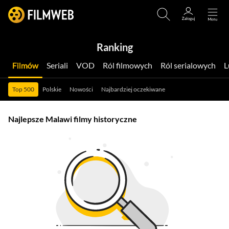
Ranking
Filmów
Seriali
VOD
Ról filmowych
Ról serialowych
Top 500
Polskie
Nowości
Najbardziej oczekiwane
Najlepsze Malawi filmy historyczne