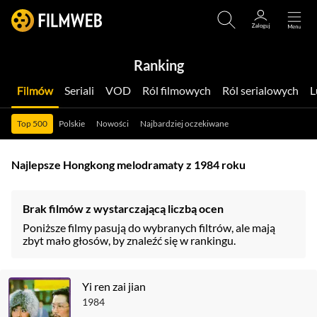
Ranking
Filmów
Seriali
VOD
Ról filmowych
Ról serialowych
Top 500
Polskie
Nowości
Najbardziej oczekiwane
Najlepsze Hongkong melodramaty z 1984 roku
Brak filmów z wystarczającą liczbą ocen
Poniższe filmy pasują do wybranych filtrów, ale mają
zbyt mało głosów, by znaleźć się w rankingu.
Yi ren zai jian
1984