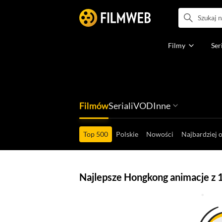
Filmy
Ser
Filmów
Seriali
VOD
Inne
Ludzi filmu
Programów
Ról filmowych
Ról serialowyc
Box Office'ów
Gier wideo
Top 500
Polskie
Nowości
Najbardziej 
Najlepsze Hongkong animacje z 