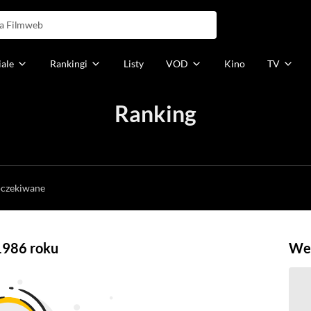
iale
Rankingi
Listy
VOD
Kino
TV
Ranking
h
oczekiwane
1986 roku
Weź