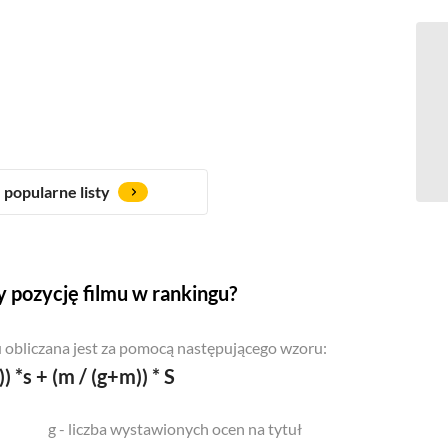
popularne listy
 pozycję filmu w rankingu?
 obliczana jest za pomocą następującego wzoru:
)) *s + (m / (g+m)) * S
g - liczba wystawionych ocen na tytuł