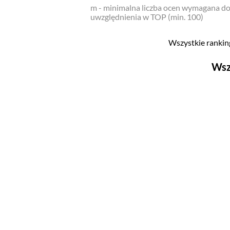
m - minimalna liczba ocen wymagana d
uwzględnienia w TOP (min. 100)
Wszystkie ranking
Wsz
Filmy
Top 500
Polskie
Nowości
Programy
Top 500
Polskie
Ludzie filmu
Aktorów
Aktorek