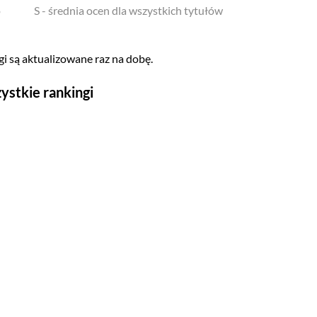
o
S - średnia ocen dla wszystkich tytułów
i są aktualizowane raz na dobę.
ystkie rankingi
Seriale
Top 500
Polskie
Gry wideo
Top 500
Nowości
Kompozytorów
Scenografów