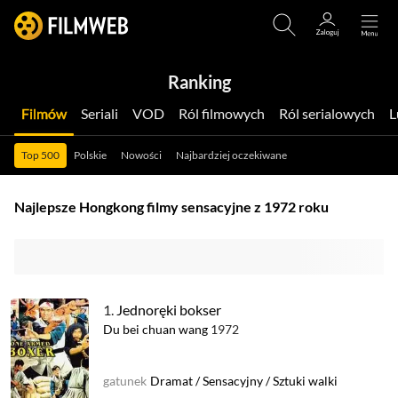
Ranking
Filmów
Seriali
VOD
Ról filmowych
Ról serialowych
Top 500
Polskie
Nowości
Najbardziej oczekiwane
Najlepsze Hongkong filmy sensacyjne z 1972 roku
1.
Jednoręki bokser
Du bei chuan wang
1972
gatunek
Dramat
/
Sensacyjny
/
Sztuki walki