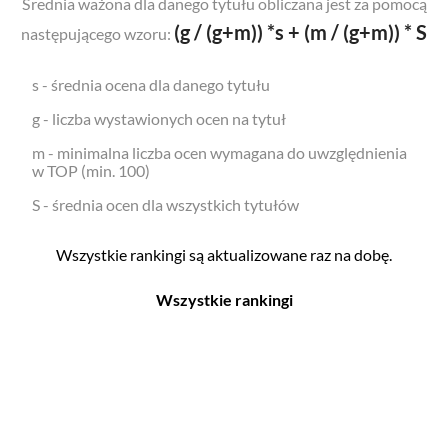
Średnia ważona dla danego tytułu obliczana jest za pomocą
(g / (g+m)) *s + (m / (g+m)) * S
następującego wzoru:
s - średnia ocena dla danego tytułu
g - liczba wystawionych ocen na tytuł
m - minimalna liczba ocen wymagana do uwzględnienia
w TOP (min. 100)
S - średnia ocen dla wszystkich tytułów
Wszystkie rankingi są aktualizowane raz na dobę.
Wszystkie rankingi
Filmy
Seriale
Top 500
Top 500
Polskie
Polskie
Nowości