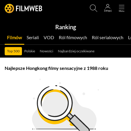
Ranking
Filmów
Seriali
VOD
Ról filmowych
Ról serialowych
Top 500
Polskie
Nowości
Najbardziej oczekiwane
Najlepsze Hongkong filmy sensacyjne z 1988 roku