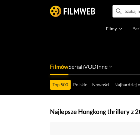
Filmy
Ser
Filmów
Seriali
VOD
Inne
Ludzi filmu
Programów
Ról filmowych
Ról serialowyc
Box Office'ów
Gier wideo
Top 500
Polskie
Nowości
Najbardziej 
Najlepsze Hongkong thrillery z 