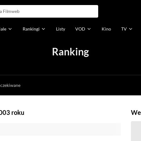
iale
Rankingi
Listy
VOD
Kino
TV
Ranking
h
oczekiwane
2003 roku
Weź