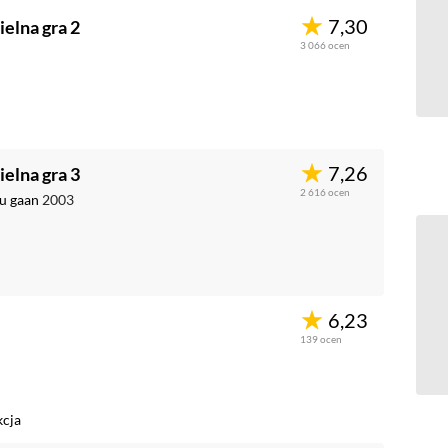
7,30
ielna gra 2
3 066
ocen
7,26
ielna gra 3
2 616
ocen
ou gaan
2003
6,23
139
ocen
cja