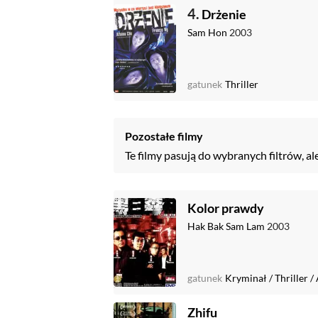
4.
Drżenie
Sam Hon
2003
gatunek
Thriller
Pozostałe filmy
Te filmy pasują do wybranych filtrów, al
Kolor prawdy
Hak Bak Sam Lam
2003
gatunek
Kryminał
/
Thriller
/
Zhifu