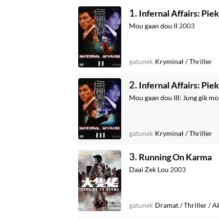
1.
Infernal Affairs: Piek
Mou gaan dou II
2003
gatunek
Kryminał
/
Thriller
2.
Infernal Affairs: Piek
Mou gaan dou III: Jung gik m
gatunek
Kryminał
/
Thriller
3.
Running On Karma
Daai Zek Lou
2003
gatunek
Dramat
/
Thriller
/
Ak