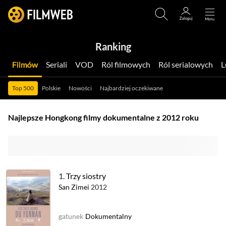
Ranking
Filmów
Seriali
VOD
Ról filmowych
Ról serialowych
Top 500
Polskie
Nowości
Najbardziej oczekiwane
Najlepsze Hongkong filmy dokumentalne z 2012 roku
1.
Trzy siostry
San Zimei
2012
gatunek
Dokumentalny