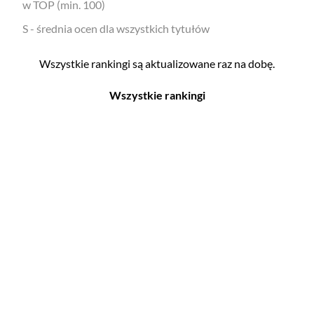
w TOP (min. 100)
S - średnia ocen dla wszystkich tytułów
Wszystkie rankingi są aktualizowane raz na dobę.
Wszystkie rankingi
Filmy
Seriale
Top 500
Top 500
Polskie
Polskie
Nowości
Programy
Gry wideo
Top 500
Top 500
Polskie
Nowości
Ludzie filmu
Aktorów
Scenografów