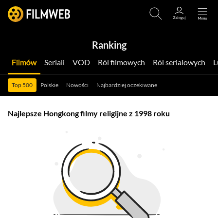
Ranking
Filmów
Seriali
VOD
Ról filmowych
Ról serialowych
Top 500
Polskie
Nowości
Najbardziej oczekiwane
Najlepsze Hongkong filmy religijne z 1998 roku