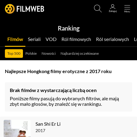
Ranking
Filmów
Seriali
VOD
Ról filmowych
Ról serialowych
Top 500
Polskie
Nowości
Najbardziej oczekiwane
Najlepsze Hongkong filmy erotyczne z 2017 roku
Brak filmów z wystarczającą liczbą ocen
Poniższe filmy pasują do wybranych filtrów, ale mają
zbyt mało głosów, by znaleźć się w rankingu.
San Shi Er Li
2017