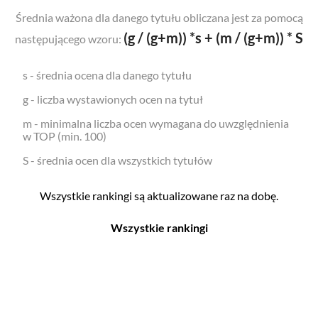
Średnia ważona dla danego tytułu obliczana jest za pomocą
(g / (g+m)) *s + (m / (g+m)) * S
następującego wzoru:
s - średnia ocena dla danego tytułu
g - liczba wystawionych ocen na tytuł
m - minimalna liczba ocen wymagana do uwzględnienia
w TOP (min. 100)
S - średnia ocen dla wszystkich tytułów
Wszystkie rankingi są aktualizowane raz na dobę.
Wszystkie rankingi
Filmy
Seriale
Top 500
Top 500
Polskie
Polskie
Nowości