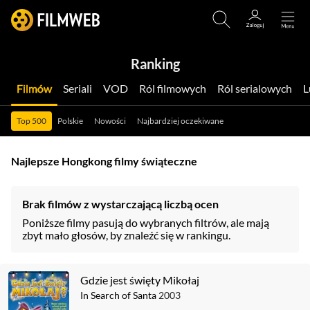
Ranking
Filmów
Seriali
VOD
Ról filmowych
Ról serialowych
Top 500
Polskie
Nowości
Najbardziej oczekiwane
Najlepsze Hongkong filmy świąteczne
Brak filmów z wystarczającą liczbą ocen
Poniższe filmy pasują do wybranych filtrów, ale mają
zbyt mało głosów, by znaleźć się w rankingu.
Gdzie jest święty Mikołaj
In Search of Santa
2003