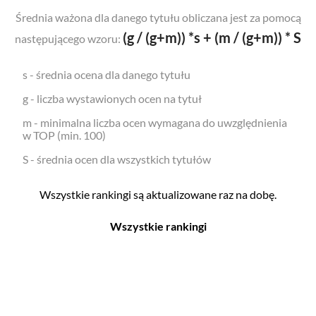
Średnia ważona dla danego tytułu obliczana jest za pomocą
(g / (g+m)) *s + (m / (g+m)) * S
następującego wzoru:
s - średnia ocena dla danego tytułu
g - liczba wystawionych ocen na tytuł
m - minimalna liczba ocen wymagana do uwzględnienia
w TOP (min. 100)
S - średnia ocen dla wszystkich tytułów
Wszystkie rankingi są aktualizowane raz na dobę.
Wszystkie rankingi
Filmy
Seriale
Top 500
Top 500
Polskie
Polskie
Nowości