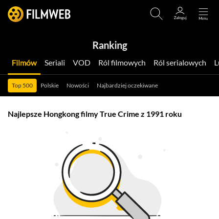
Ranking
Filmów
Seriali
VOD
Ról filmowych
Ról serialowych
Top 500
Polskie
Nowości
Najbardziej oczekiwane
Najlepsze Hongkong filmy True Crime z 1991 roku