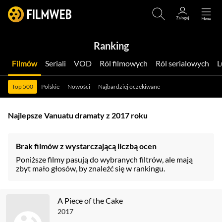
Ranking
Filmów
Seriali
VOD
Ról filmowych
Ról serialowych
Top 500
Polskie
Nowości
Najbardziej oczekiwane
Najlepsze Vanuatu dramaty z 2017 roku
Brak filmów z wystarczającą liczbą ocen
Poniższe filmy pasują do wybranych filtrów, ale mają
zbyt mało głosów, by znaleźć się w rankingu.
A Piece of the Cake
2017