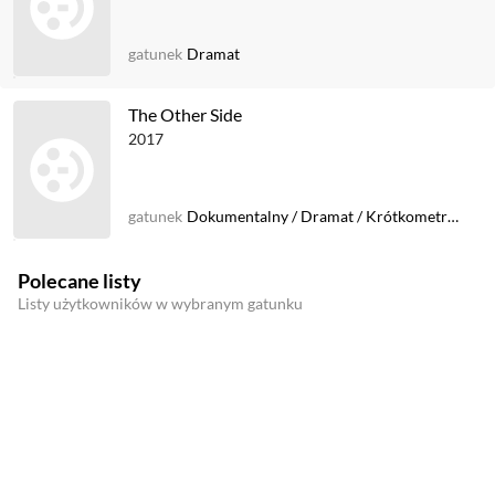
gatunek
Dramat
The Other Side
2017
gatunek
Dokumentalny
/
Dramat
/
Krótkometrażowy
Polecane listy
Listy użytkowników w wybranym gatunku