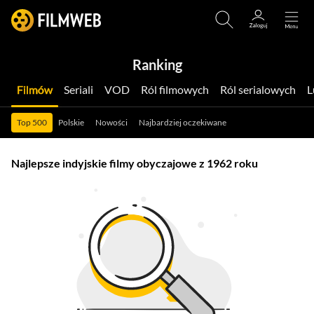
Ranking
Filmów
Seriali
VOD
Ról filmowych
Ról serialowych
Top 500
Polskie
Nowości
Najbardziej oczekiwane
Najlepsze indyjskie filmy obyczajowe z 1962 roku