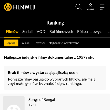
Ranking
Filmów
Seriali
VOD
Ról filmowych
Ról serialowych
Top 500
Polskie
Nowości
Najbardziej oczekiwane
Najlepsze indyjskie filmy dokumentalne z 1957 roku
Brak filmów z wystarczającą liczbą ocen
Poniższe filmy pasują do wybranych filtrów, ale mają
zbyt mało głosów, by znaleźć się w rankingu.
Songs of Bengal
1957