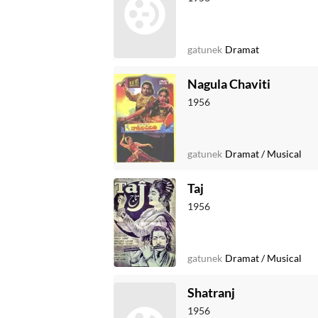
gatunek
Dramat
Nagula Chaviti
1956
gatunek
Dramat
/
Musical
Taj
1956
gatunek
Dramat
/
Musical
Shatranj
1956