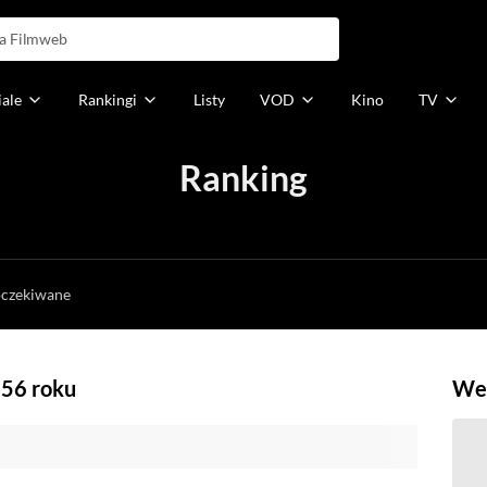
iale
Rankingi
Listy
VOD
Kino
TV
Ranking
h
oczekiwane
956 roku
Weź