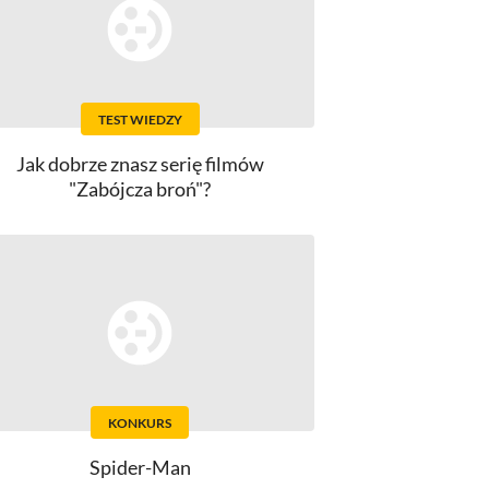
TEST WIEDZY
Jak dobrze znasz serię filmów
"Zabójcza broń"?
KONKURS
Spider-Man