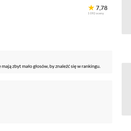
7,78
1 092
oceny
e mają zbyt mało głosów, by znaleźć się w rankingu.