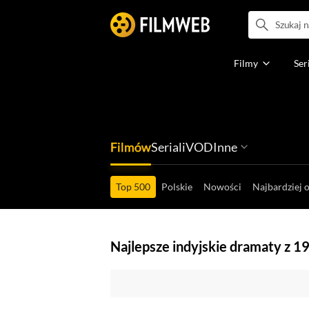
Filmy
Ser
Filmów
Seriali
VOD
Inne
Ludzi filmu
Programów
Ról filmowych
Ról serialowyc
Box Office'ów
Gier wideo
Top 500
Polskie
Nowości
Najbardziej 
Najlepsze indyjskie dramaty z 1