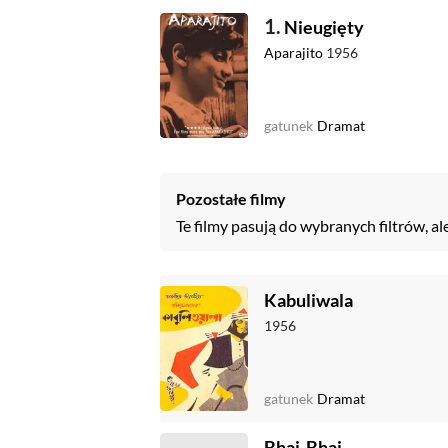
1.
Nieugięty
Aparajito
1956
gatunek
Dramat
Pozostałe filmy
Te filmy pasują do wybranych filtrów, al
Kabuliwala
1956
gatunek
Dramat
Bhai-Bhai