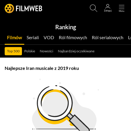
Ranking
Filmów
Seriali
VOD
Ról filmowych
Ról serialowych
Top 500
Polskie
Nowości
Najbardziej oczekiwane
Najlepsze Iran musicale z 2019 roku