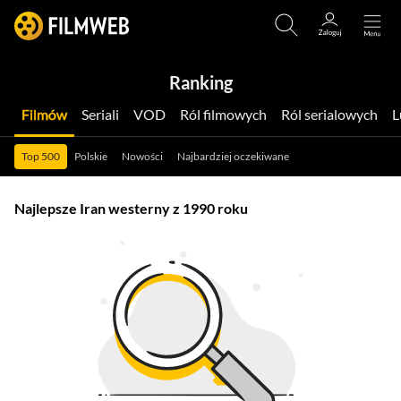
Ranking
Filmów
Seriali
VOD
Ról filmowych
Ról serialowych
Top 500
Polskie
Nowości
Najbardziej oczekiwane
Najlepsze Iran westerny z 1990 roku