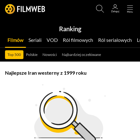
Ranking
Filmów
Seriali
VOD
Ról filmowych
Ról serialowych
Top 500
Polskie
Nowości
Najbardziej oczekiwane
Najlepsze Iran westerny z 1999 roku