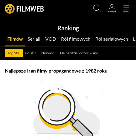
Ranking
Filmów
Seriali
VOD
Ról filmowych
Ról serialowych
Top 500
Polskie
Nowości
Najbardziej oczekiwane
Najlepsze Iran filmy propagandowe z 1982 roku