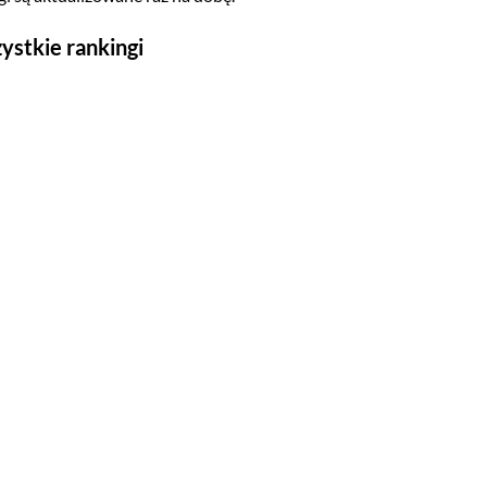
ystkie rankingi
Seriale
Top 500
Polskie
Gry wideo
Top 500
Nowości
Kompozytorów
Scenografów
Montażystów
Kostiumografów
Dźwiękowców