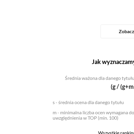
Zobacz 
Jak wyznaczamy
Średnia ważona dla danego tytułu
(g / (g+m
s - średnia ocena dla danego tytułu
m - minimalna liczba ocen wymagana d
uwzględnienia w TOP (min. 100)
Wszystkie ranking