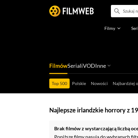
Filmy
Ser
Filmów
Seriali
VOD
Inne
Ludzi filmu
Programów
Ról filmowych
Ról serialowyc
Box Office'ów
Gier wideo
Top 500
Polskie
Nowości
Najbardziej 
Najlepsze irlandzkie horrory z 1
Brak filmów z wystarczającą liczbą oc
Poniższe filmy pasują do wybranych filt