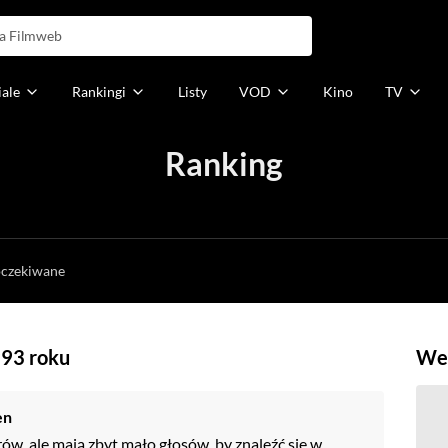
iale
Rankingi
Listy
VOD
Kino
TV
Ranking
h
oczekiwane
993 roku
Weź
en
rów, ale mają zbyt mało głosów, by znaleźć się w