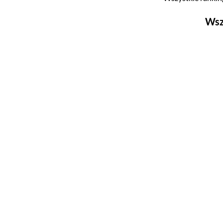
Wsz
Filmy
Top 500
Polskie
Nowości
Programy
Top 500
Polskie
Ludzie filmu
Aktorów
Aktorek
Reżyserów
Scenarzystów
Producentów