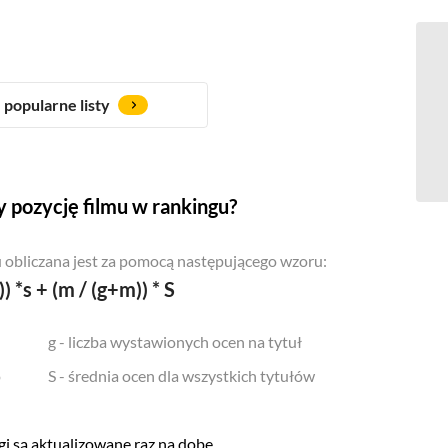
popularne listy
 pozycję filmu w rankingu?
 obliczana jest za pomocą następującego wzoru:
)) *s + (m / (g+m)) * S
g - liczba wystawionych ocen na tytuł
o
S - średnia ocen dla wszystkich tytułów
i są aktualizowane raz na dobę.