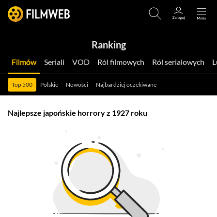
Ranking
Filmów
Seriali
VOD
Ról filmowych
Ról serialowych
Top 500
Polskie
Nowości
Najbardziej oczekiwane
Najlepsze japońskie horrory z 1927 roku