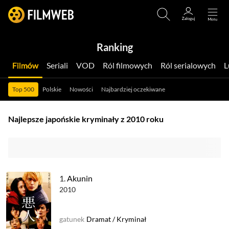
Ranking
Filmów
Seriali
VOD
Ról filmowych
Ról serialowych
Top 500
Polskie
Nowości
Najbardziej oczekiwane
Najlepsze japońskie kryminały z 2010 roku
1.
Akunin
2010
gatunek
Dramat
/
Kryminał