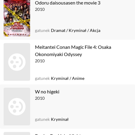
Odoru daisousasen the movie 3
2010
gatunek
Dramat
/
Kryminał
/
Akcja
Meitantei Conan Magic File 4: Osaka
Okonomiyaki Odyssey
2010
gatunek
Kryminał
/
Anime
W no higeki
2010
gatunek
Kryminał