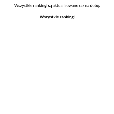
Wszystkie rankingi są aktualizowane raz na dobę.
Wszystkie rankingi
Filmy
Seriale
Top 500
Top 500
Polskie
Polskie
Nowości
Programy
Gry wideo
Top 500
Top 500
Polskie
Nowości
Ludzie filmu
Aktorów
Scenografów
Aktorek
Montażystów
Reżyserów
Kostiumografów
Scenarzystów
Dźwiękowców
Producentów
Autorów materiałów do