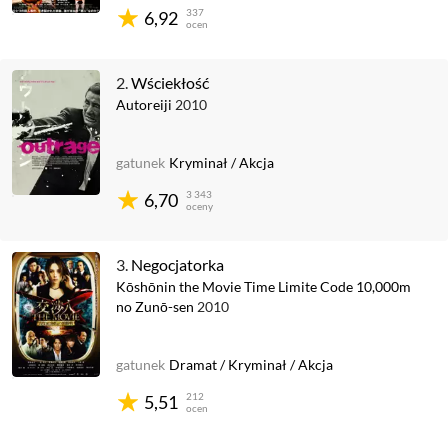
337
6,92
ocen
2.
Wściekłość
Autoreiji
2010
gatunek
Kryminał
/
Akcja
3 343
6,70
oceny
3.
Negocjatorka
Kōshōnin the Movie Time Limite Code 10,000m
no Zunō-sen
2010
gatunek
Dramat
/
Kryminał
/
Akcja
212
5,51
ocen