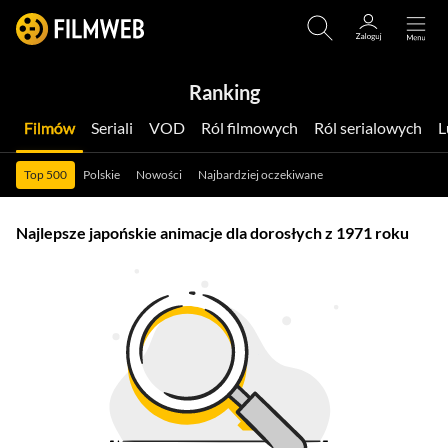
Ranking
Filmów
Seriali
VOD
Ról filmowych
Ról serialowych
Top 500
Polskie
Nowości
Najbardziej oczekiwane
Najlepsze japońskie animacje dla dorosłych z 1971 roku