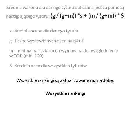
Średnia ważona dla danego tytułu obliczana jest za pomocą
(g / (g+m)) *s + (m / (g+m)) * S
następującego wzoru:
s - średnia ocena dla danego tytułu
g - liczba wystawionych ocen na tytuł
m - minimalna liczba ocen wymagana do uwzględnienia
w TOP (min. 100)
S - średnia ocen dla wszystkich tytułów
Wszystkie rankingi są aktualizowane raz na dobę.
Wszystkie rankingi
Filmy
Seriale
Top 500
Top 500
Polskie
Polskie
Nowości