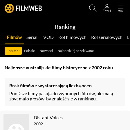
Ranking
Filmów
Seriali
VOD
Ról filmowych
Ról serialowych
Top 500
Polskie
Nowości
Najbardziej oczekiwane
Najlepsze australijskie filmy historyczne z 2002 roku
Brak filmów z wystarczającą liczbą ocen
Poniższe filmy pasują do wybranych filtrów, ale mają
zbyt mało głosów, by znaleźć się w rankingu.
Distant Voices
2002