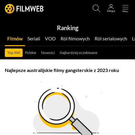
Ranking
Filmów
Seriali
VOD
Ról filmowych
Ról serialowych
Top 500
Polskie
Nowości
Najbardziej oczekiwane
Najlepsze australijskie filmy gangsterskie z 2023 roku