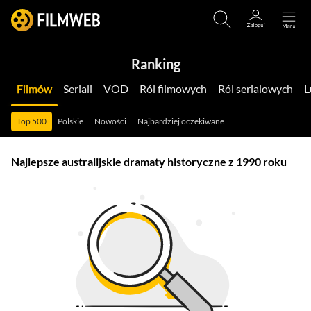
Ranking
Filmów
Seriali
VOD
Ról filmowych
Ról serialowych
Top 500
Polskie
Nowości
Najbardziej oczekiwane
Najlepsze australijskie dramaty historyczne z 1990 roku