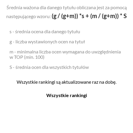
Średnia ważona dla danego tytułu obliczana jest za pomocą
(g / (g+m)) *s + (m / (g+m)) * S
następującego wzoru:
s - średnia ocena dla danego tytułu
g - liczba wystawionych ocen na tytuł
m - minimalna liczba ocen wymagana do uwzględnienia
w TOP (min. 100)
S - średnia ocen dla wszystkich tytułów
Wszystkie rankingi są aktualizowane raz na dobę.
Wszystkie rankingi
Filmy
Seriale
Top 500
Top 500
Polskie
Polskie
Nowości