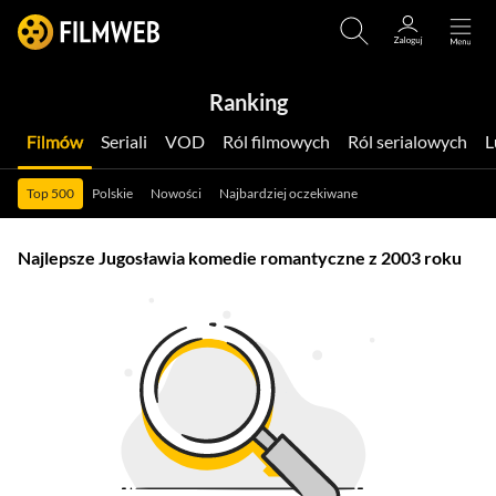
Ranking
Filmów
Seriali
VOD
Ról filmowych
Ról serialowych
Top 500
Polskie
Nowości
Najbardziej oczekiwane
Najlepsze Jugosławia komedie romantyczne z 2003 roku