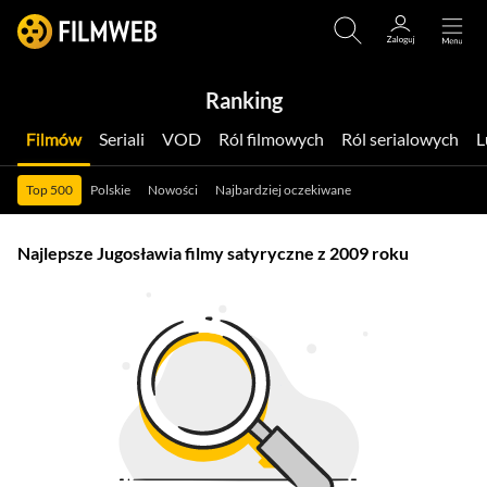
Ranking
Filmów
Seriali
VOD
Ról filmowych
Ról serialowych
Top 500
Polskie
Nowości
Najbardziej oczekiwane
Najlepsze Jugosławia filmy satyryczne z 2009 roku