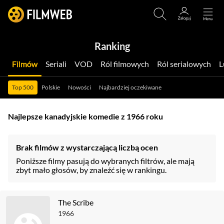
Ranking
Filmów
Seriali
VOD
Ról filmowych
Ról serialowych
Top 500
Polskie
Nowości
Najbardziej oczekiwane
Najlepsze kanadyjskie komedie z 1966 roku
Brak filmów z wystarczającą liczbą ocen
Poniższe filmy pasują do wybranych filtrów, ale mają
zbyt mało głosów, by znaleźć się w rankingu.
The Scribe
1966