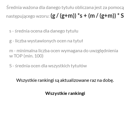
Średnia ważona dla danego tytułu obliczana jest za pomocą
(g / (g+m)) *s + (m / (g+m)) * S
następującego wzoru:
s - średnia ocena dla danego tytułu
g - liczba wystawionych ocen na tytuł
m - minimalna liczba ocen wymagana do uwzględnienia
w TOP (min. 100)
S - średnia ocen dla wszystkich tytułów
Wszystkie rankingi są aktualizowane raz na dobę.
Wszystkie rankingi
Filmy
Seriale
Top 500
Top 500
Polskie
Polskie
Nowości