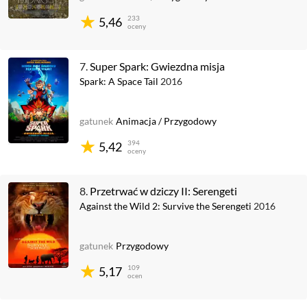
233
5,46
oceny
7.
Super Spark: Gwiezdna misja
Spark: A Space Tail
2016
gatunek
Animacja
/
Przygodowy
394
5,42
oceny
8.
Przetrwać w dziczy II: Serengeti
Against the Wild 2: Survive the Serengeti
2016
gatunek
Przygodowy
109
5,17
ocen