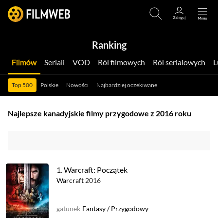
Ranking
Filmów
Seriali
VOD
Ról filmowych
Ról serialowych
Top 500
Polskie
Nowości
Najbardziej oczekiwane
Najlepsze kanadyjskie filmy przygodowe z 2016 roku
1.
Warcraft: Początek
Warcraft
2016
gatunek
Fantasy
/
Przygodowy