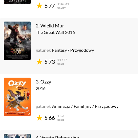
116 864
6,77
oceny
2.
Wielki Mur
The Great Wall
2016
gatunek
Fantasy
/
Przygodowy
54 477
5,73
ocen
3.
Ozzy
2016
gatunek
Animacja
/
Familijny
/
Przygodowy
1 890
5,66
ocen
4.
Wrota Bohaterów