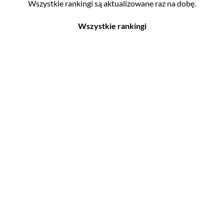
Wszystkie rankingi są aktualizowane raz na dobę.
Wszystkie rankingi
Filmy
Seriale
Top 500
Top 500
Polskie
Polskie
Nowości
Programy
Gry wideo
Top 500
Top 500
Polskie
Nowości
Ludzie filmu
Aktorów
Scenografów
Aktorek
Montażystów
Reżyserów
Kostiumografów
Scenarzystów
Dźwiękowców
Producentów
Autorów materiałów do