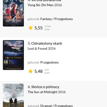
Yong Shi Zhi Men
2016
gatunek
Fantasy
/
Przygodowy
2 559
5,55
ocen
5.
Odnaleziony skarb
Lost & Found
2016
gatunek
Przygodowy
329
5,48
ocen
6.
Słońce o północy
The Sun at Midnight
2016
gatunek
Dramat
/
Przygodowy