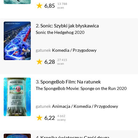
13 788
6,85
ocen
2.
Sonic: Szybki jak błyskawica
Sonic the Hedgehog
2020
gatunek
Komedia
/
Przygodowy
27 415
6,28
ocen
3.
SpongeBob Film: Na ratunek
The SpongeBob Movie: Sponge on the Run
2020
gatunek
Animacja
/
Komedia
/
Przygodowy
4 662
6,22
oceny
4.
Kronika świąteczna: Część druga