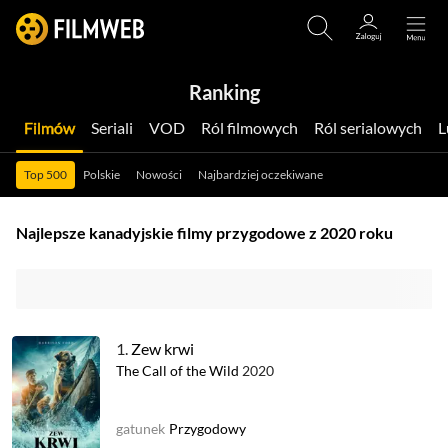
Ranking
Filmów
Seriali
VOD
Ról filmowych
Ról serialowych
Top 500
Polskie
Nowości
Najbardziej oczekiwane
Najlepsze kanadyjskie filmy przygodowe z 2020 roku
1.
Zew krwi
The Call of the Wild
2020
gatunek
Przygodowy