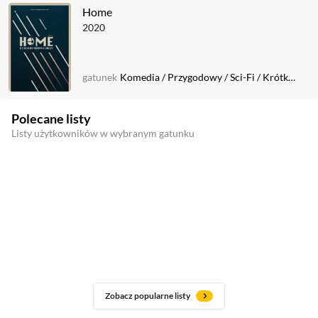
Home
2020
gatunek
Komedia
/
Przygodowy
/
Sci-Fi
/
Krótkometrażowy
Polecane listy
Listy użytkowników w wybranym gatunku
Zobacz popularne listy