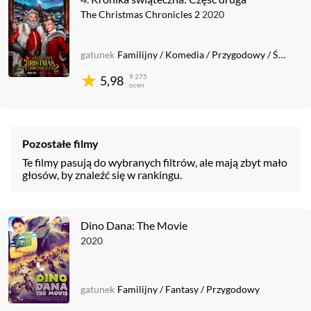
The Christmas Chronicles 2
2020
gatunek
Familijny
/
Komedia
/
Przygodowy
/
Świąteczny
9 275
5,98
ocen
Pozostałe filmy
Te filmy pasują do wybranych filtrów, ale mają zbyt mało
głosów, by znaleźć się w rankingu.
Dino Dana: The Movie
2020
gatunek
Familijny
/
Fantasy
/
Przygodowy