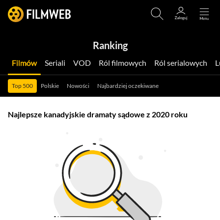
Ranking
Filmów
Seriali
VOD
Ról filmowych
Ról serialowych
Top 500
Polskie
Nowości
Najbardziej oczekiwane
Najlepsze kanadyjskie dramaty sądowe z 2020 roku