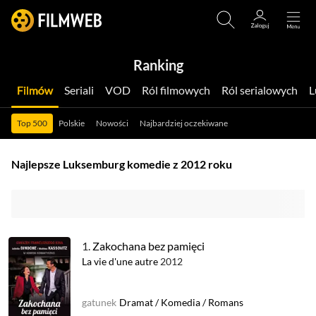
Ranking
Filmów
Seriali
VOD
Ról filmowych
Ról serialowych
Top 500
Polskie
Nowości
Najbardziej oczekiwane
Najlepsze Luksemburg komedie z 2012 roku
1.
Zakochana bez pamięci
La vie d'une autre
2012
gatunek
Dramat
/
Komedia
/
Romans