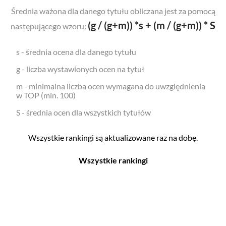
Średnia ważona dla danego tytułu obliczana jest za pomocą
(g / (g+m)) *s + (m / (g+m)) * S
następującego wzoru:
s - średnia ocena dla danego tytułu
g - liczba wystawionych ocen na tytuł
m - minimalna liczba ocen wymagana do uwzględnienia
w TOP (min. 100)
S - średnia ocen dla wszystkich tytułów
Wszystkie rankingi są aktualizowane raz na dobę.
Wszystkie rankingi
Filmy
Seriale
Top 500
Top 500
Polskie
Polskie
Nowości