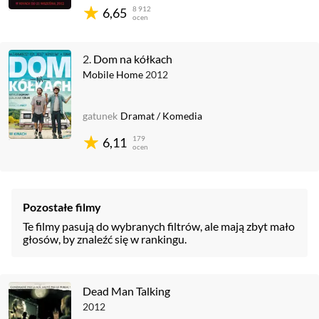
8 912
6,65
ocen
2.
Dom na kółkach
Mobile Home
2012
gatunek
Dramat
/
Komedia
179
6,11
ocen
Pozostałe filmy
Te filmy pasują do wybranych filtrów, ale mają zbyt mało
głosów, by znaleźć się w rankingu.
Dead Man Talking
2012