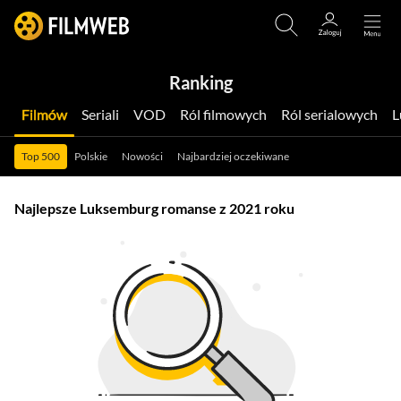
Ranking
Filmów
Seriali
VOD
Ról filmowych
Ról serialowych
Top 500
Polskie
Nowości
Najbardziej oczekiwane
Najlepsze Luksemburg romanse z 2021 roku