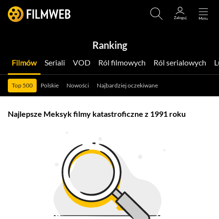
Ranking
Filmów
Seriali
VOD
Ról filmowych
Ról serialowych
Top 500
Polskie
Nowości
Najbardziej oczekiwane
Najlepsze Meksyk filmy katastroficzne z 1991 roku