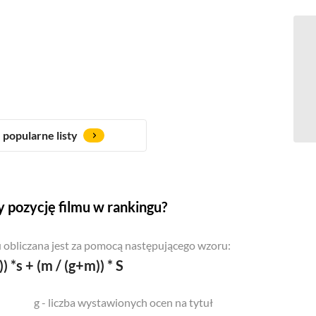
popularne listy
 pozycję filmu w rankingu?
 obliczana jest za pomocą następującego wzoru:
)) *s + (m / (g+m)) * S
g - liczba wystawionych ocen na tytuł