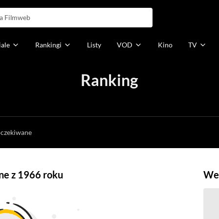
iale
Rankingi
Listy
VOD
Kino
TV
Ranking
h
oczekiwane
ne z 1966 roku
Weź