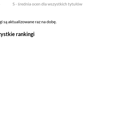
o
S - średnia ocen dla wszystkich tytułów
i są aktualizowane raz na dobę.
ystkie rankingi
Seriale
Top 500
Polskie
Gry wideo
Top 500
Nowości
Kompozytorów
Scenografów