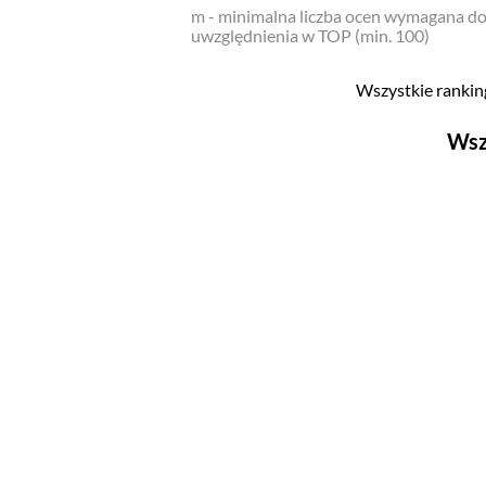
m - minimalna liczba ocen wymagana d
uwzględnienia w TOP (min. 100)
Wszystkie ranking
Wsz
Filmy
Top 500
Polskie
Nowości
Programy
Top 500
Polskie
Ludzie filmu
Aktorów
Aktorek