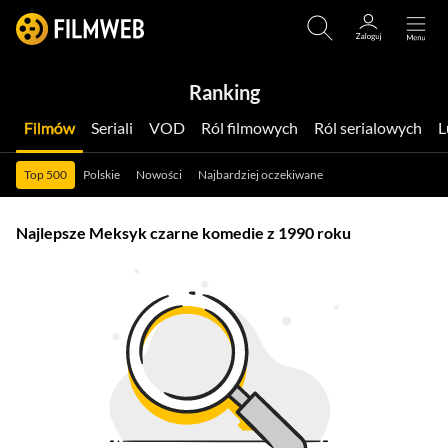
Ranking
Filmów
Seriali
VOD
Ról filmowych
Ról serialowych
Top 500
Polskie
Nowości
Najbardziej oczekiwane
Najlepsze Meksyk czarne komedie z 1990 roku