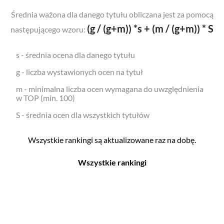
Średnia ważona dla danego tytułu obliczana jest za pomocą
(g / (g+m)) *s + (m / (g+m)) * S
następującego wzoru:
s - średnia ocena dla danego tytułu
g - liczba wystawionych ocen na tytuł
m - minimalna liczba ocen wymagana do uwzględnienia
w TOP (min. 100)
S - średnia ocen dla wszystkich tytułów
Wszystkie rankingi są aktualizowane raz na dobę.
Wszystkie rankingi
Filmy
Seriale
Top 500
Top 500
Polskie
Polskie