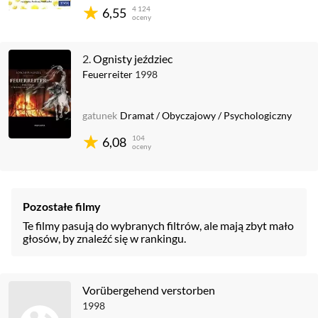
4 124
6,55
oceny
2.
Ognisty jeździec
Feuerreiter
1998
gatunek
Dramat
/
Obyczajowy
/
Psychologiczny
104
6,08
oceny
Pozostałe filmy
Te filmy pasują do wybranych filtrów, ale mają zbyt mało
głosów, by znaleźć się w rankingu.
Vorübergehend verstorben
1998