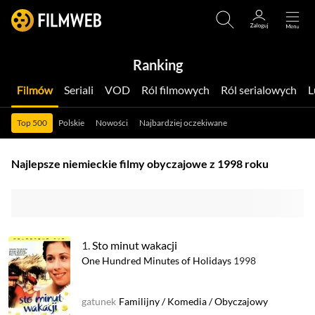
Ranking
Filmów
Seriali
VOD
Ról filmowych
Ról serialowych
Top 500
Polskie
Nowości
Najbardziej oczekiwane
Najlepsze niemieckie filmy obyczajowe z 1998 roku
1.
Sto minut wakacji
One Hundred Minutes of Holidays
1998
gatunek
Familijny
/
Komedia
/
Obyczajowy