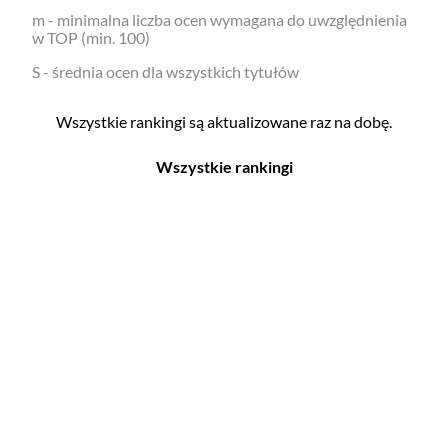
m - minimalna liczba ocen wymagana do uwzględnienia
w TOP (min. 100)
S - średnia ocen dla wszystkich tytułów
Wszystkie rankingi są aktualizowane raz na dobę.
Wszystkie rankingi
Filmy
Seriale
Top 500
Top 500
Polskie
Polskie
Nowości
Programy
Gry wideo
Top 500
Top 500
Polskie
Nowości
Ludzie filmu