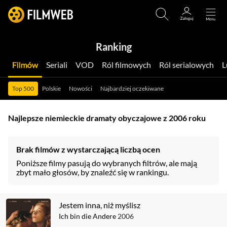
Ranking
Filmów
Seriali
VOD
Ról filmowych
Ról serialowych
Top 500
Polskie
Nowości
Najbardziej oczekiwane
Najlepsze niemieckie dramaty obyczajowe z 2006 roku
Brak filmów z wystarczającą liczbą ocen
Poniższe filmy pasują do wybranych filtrów, ale mają
zbyt mało głosów, by znaleźć się w rankingu.
Jestem inna, niż myślisz
Ich bin die Andere
2006