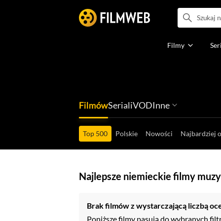
Filmy
Ser
Filmów
Seriali
VOD
Inne
Ludzi filmu
Programów
Ról filmowych
Ról serialowyc
Box Office'ów
Gier wideo
Top 500
Polskie
Nowości
Najbardziej 
Najlepsze niemieckie filmy muz
Brak filmów z wystarczającą liczbą oc
Poniższe filmy pasują do wybranych filt