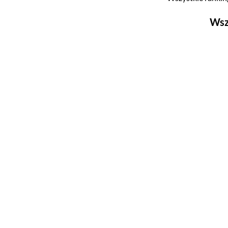
Wsz
Filmy
Top 500
Polskie
Nowości
Programy
Top 500
Polskie
Ludzie filmu
Aktorów
Aktorek
Reżyserów
Scenarzystów
Producentów