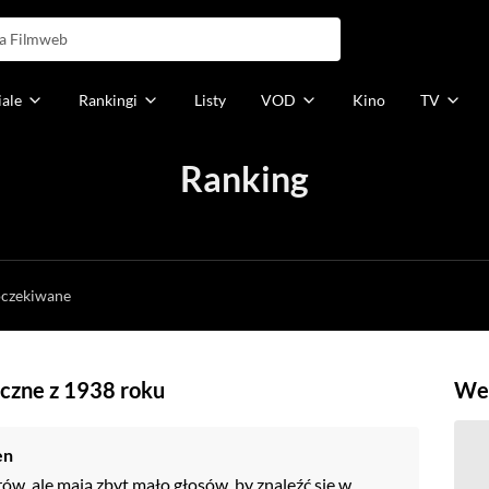
iale
Rankingi
Listy
VOD
Kino
TV
Ranking
h
oczekiwane
yczne z 1938 roku
Weź
en
rów, ale mają zbyt mało głosów, by znaleźć się w