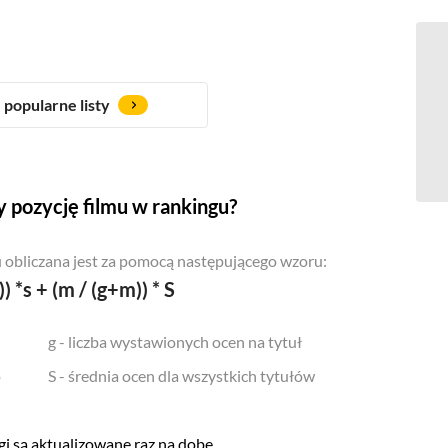
popularne listy
 pozycję filmu w rankingu?
 obliczana jest za pomocą następującego wzoru:
)) *s + (m / (g+m)) * S
g - liczba wystawionych ocen na tytuł
o
S - średnia ocen dla wszystkich tytułów
i są aktualizowane raz na dobę.