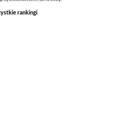
ystkie rankingi
Seriale
Top 500
Polskie
Gry wideo
Top 500
Nowości
Kompozytorów
Scenografów
Montażystów
Kostiumografów
Dźwiękowców