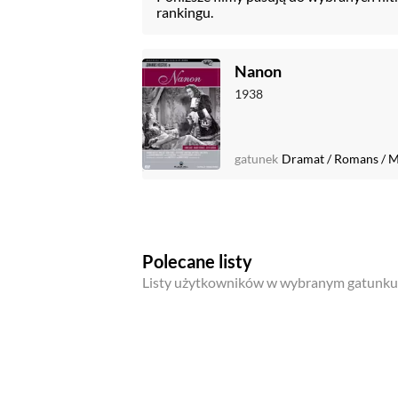
rankingu.
Nanon
1938
gatunek
Dramat
/
Romans
/
M
Polecane listy
Listy użytkowników w wybranym gatunku