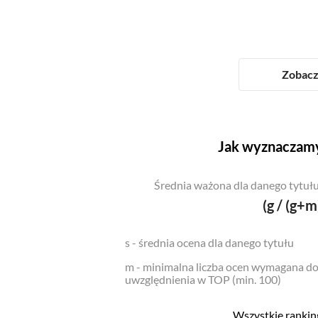
Zobacz 
Jak wyznaczamy
Średnia ważona dla danego tytułu
(g / (g+m
s - średnia ocena dla danego tytułu
m - minimalna liczba ocen wymagana d
uwzględnienia w TOP (min. 100)
Wszystkie ranking