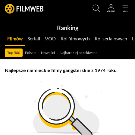
Ranking
Filmów
Seriali
VOD
Ról filmowych
Ról serialowych
Top 500
Polskie
Nowości
Najbardziej oczekiwane
Najlepsze niemieckie filmy gangsterskie z 1974 roku