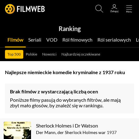
Ranking
Filmów
Seriali
VOD
Ról filmowych
Ról serialowych
Top 500
Polskie
Nowości
Najbardziej oczekiwane
Najlepsze niemieckie komedie kryminalne z 1937 roku
Brak filmów z wystarczającą liczbą ocen
Poniższe filmy pasują do wybranych filtrów, ale mają
zbyt mało głosów, by znaleźć się w rankingu.
Sherlock Holmes i Dr Watson
Der Mann, der Sherlock Holmes war
1937