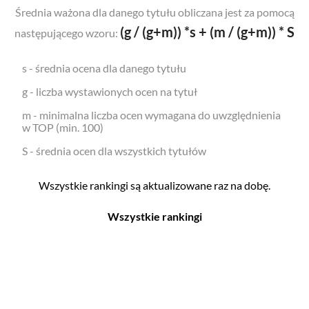
Średnia ważona dla danego tytułu obliczana jest za pomocą
(g / (g+m)) *s + (m / (g+m)) * S
następującego wzoru:
s - średnia ocena dla danego tytułu
g - liczba wystawionych ocen na tytuł
m - minimalna liczba ocen wymagana do uwzględnienia
w TOP (min. 100)
S - średnia ocen dla wszystkich tytułów
Wszystkie rankingi są aktualizowane raz na dobę.
Wszystkie rankingi
Filmy
Seriale
Top 500
Top 500
Polskie
Polskie
Nowości