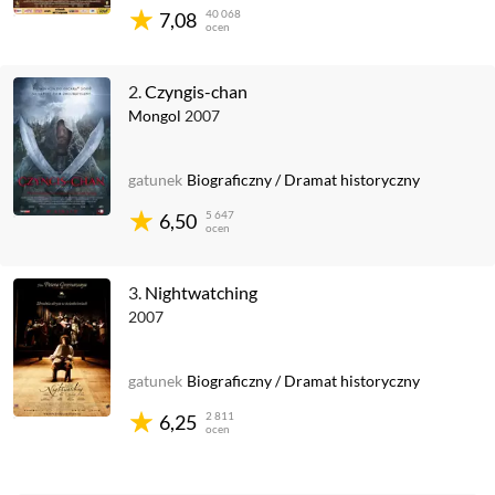
40 068
7,08
ocen
2.
Czyngis-chan
Mongol
2007
gatunek
Biograficzny
/
Dramat historyczny
5 647
6,50
ocen
3.
Nightwatching
2007
gatunek
Biograficzny
/
Dramat historyczny
2 811
6,25
ocen