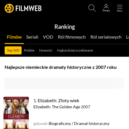
Ranking
Filmów
Seriali
VOD
Ról filmowych
Ról serialowych
Top 500
Polskie
Nowości
Najbardziej oczekiwane
Najlepsze niemieckie dramaty historyczne z 2007 roku
1.
Elizabeth: Złoty wiek
Elizabeth: The Golden Age
2007
gatunek
Biograficzny
/
Dramat historyczny