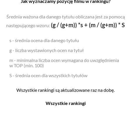
Jak wyznaczamy pozycję filmu w rankingu?
Średnia ważona dla danego tytułu obliczana jest za pomocą
(g / (g+m)) *s + (m / (g+m)) * S
następującego wzoru:
s - średnia ocena dla danego tytułu
g - liczba wystawionych ocen na tytuł
m - minimalna liczba ocen wymagana do uwzględnienia
w TOP (min. 100)
S - średnia ocen dla wszystkich tytułów
Wszystkie rankingi są aktualizowane raz na dobę.
Wszystkie rankingi
Filmy
Seriale
Top 500
Top 500