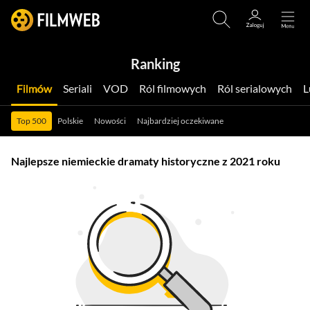
Ranking
Filmów
Seriali
VOD
Ról filmowych
Ról serialowych
Top 500
Polskie
Nowości
Najbardziej oczekiwane
Najlepsze niemieckie dramaty historyczne z 2021 roku