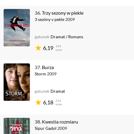
36.
Trzy sezony w piekle
3 sezóny v pekle
2009
gatunek
Dramat
/
Romans
145
6,19
ocen
37.
Burza
Storm
2009
gatunek
Dramat
216
6,18
ocen
38.
Kwestia rozmiaru
Sipur Gadol
2009