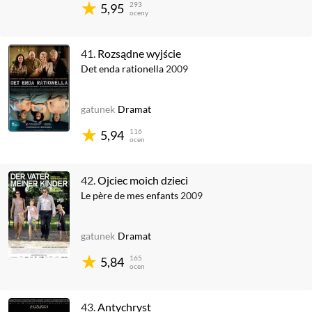
293
5,95
oceny
41.
Rozsądne wyjście
Det enda rationella
2009
gatunek
Dramat
116
5,94
ocen
42.
Ojciec moich dzieci
Le père de mes enfants
2009
gatunek
Dramat
165
5,84
ocen
43.
Antychryst