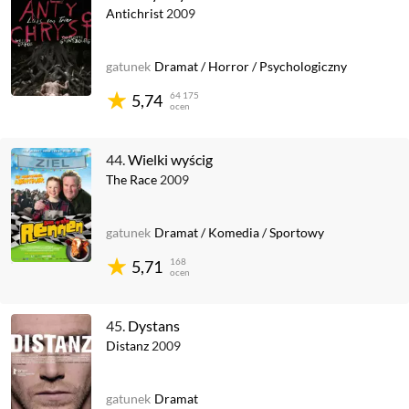
Antichrist
2009
gatunek
Dramat
/
Horror
/
Psychologiczny
64 175
5,74
ocen
44.
Wielki wyścig
The Race
2009
gatunek
Dramat
/
Komedia
/
Sportowy
168
5,71
ocen
45.
Dystans
Distanz
2009
gatunek
Dramat