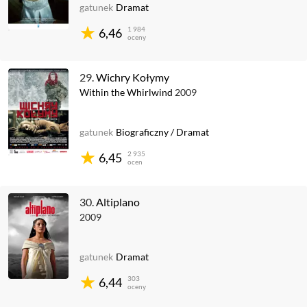
gatunek
Dramat
1 984
6,46
oceny
29.
Wichry Kołymy
Within the Whirlwind
2009
gatunek
Biograficzny
/
Dramat
2 935
6,45
ocen
30.
Altiplano
2009
gatunek
Dramat
303
6,44
oceny