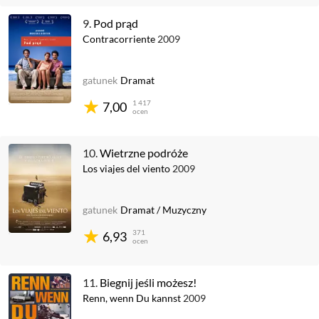
9.
Pod prąd
Contracorriente
2009
gatunek
Dramat
1 417
7,00
ocen
10.
Wietrzne podróże
Los viajes del viento
2009
gatunek
Dramat
/
Muzyczny
371
6,93
ocen
11.
Biegnij jeśli możesz!
Renn, wenn Du kannst
2009