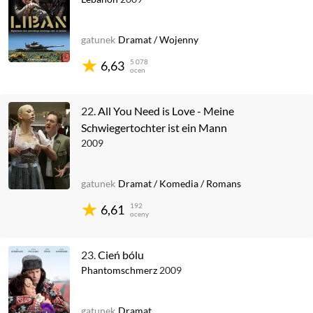
gatunek
Dramat
/
Wojenny
5 078
6,63
ocen
22.
All You Need is Love - Meine
Schwiegertochter ist ein Mann
2009
gatunek
Dramat
/
Komedia
/
Romans
192
6,61
oceny
23.
Cień bólu
Phantomschmerz
2009
gatunek
Dramat