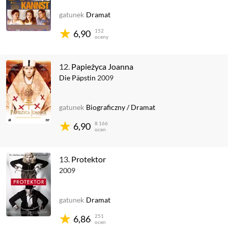
gatunek
Dramat
152
6,90
oceny
12.
Papieżyca Joanna
Die Päpstin
2009
gatunek
Biograficzny
/
Dramat
8 166
6,90
ocen
13.
Protektor
2009
gatunek
Dramat
251
6,86
ocen