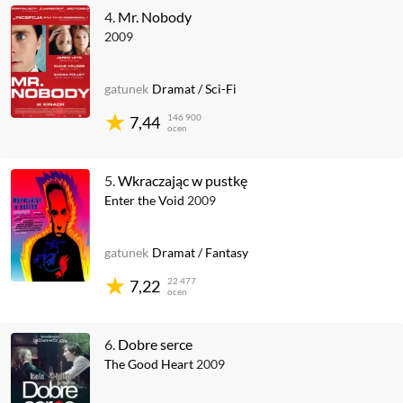
4.
Mr. Nobody
2009
gatunek
Dramat
/
Sci-Fi
146 900
7,44
ocen
5.
Wkraczając w pustkę
Enter the Void
2009
gatunek
Dramat
/
Fantasy
22 477
7,22
ocen
6.
Dobre serce
The Good Heart
2009