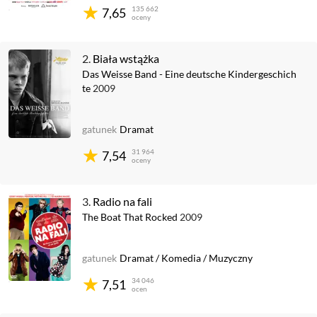
135 662
7,65
oceny
2.
Biała wstążka
Das Weisse Band - Eine deutsche Kindergeschich
te
2009
gatunek
Dramat
31 964
7,54
oceny
3.
Radio na fali
The Boat That Rocked
2009
gatunek
Dramat
/
Komedia
/
Muzyczny
34 046
7,51
ocen