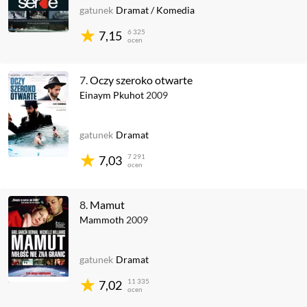
gatunek
Dramat
/
Komedia
6 325
7,15
ocen
7.
Oczy szeroko otwarte
Einaym Pkuhot
2009
gatunek
Dramat
7 291
7,03
ocen
8.
Mamut
Mammoth
2009
gatunek
Dramat
11 335
7,02
ocen