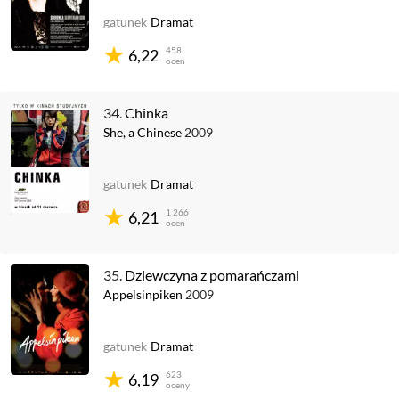
gatunek
Dramat
458
6,22
ocen
34.
Chinka
She, a Chinese
2009
gatunek
Dramat
1 266
6,21
ocen
35.
Dziewczyna z pomarańczami
Appelsinpiken
2009
gatunek
Dramat
623
6,19
oceny