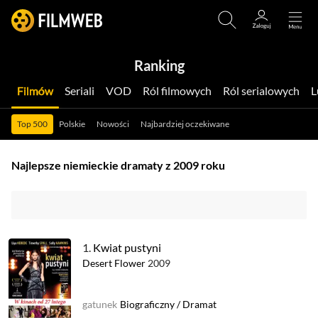
Ranking
Filmów
Seriali
VOD
Ról filmowych
Ról serialowych
Top 500
Polskie
Nowości
Najbardziej oczekiwane
Najlepsze niemieckie dramaty z 2009 roku
1.
Kwiat pustyni
Desert Flower
2009
gatunek
Biograficzny
/
Dramat