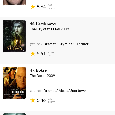
162
5,64
oceny
46.
Krzyk sowy
The Cry of the Owl
2009
gatunek
Dramat
/
Kryminał
/
Thriller
2 867
5,51
ocen
47.
Bokser
The Boxer
2009
gatunek
Dramat
/
Akcja
/
Sportowy
352
5,46
oceny