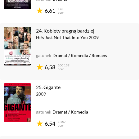
178
6,61
ocen
24.
Kobiety pragną bardziej
He's Just Not That Into You
2009
gatunek
Dramat
/
Komedia
/
Romans
100 139
6,58
ocen
25.
Gigante
2009
gatunek
Dramat
/
Komedia
1 157
6,54
ocen