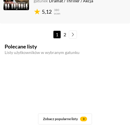
gatunek
Dramat
/
Thriller
/
Akcja
380
5,12
ocen
1
2
Polecane listy
Listy użytkowników w wybranym gatunku
Zobacz popularne listy