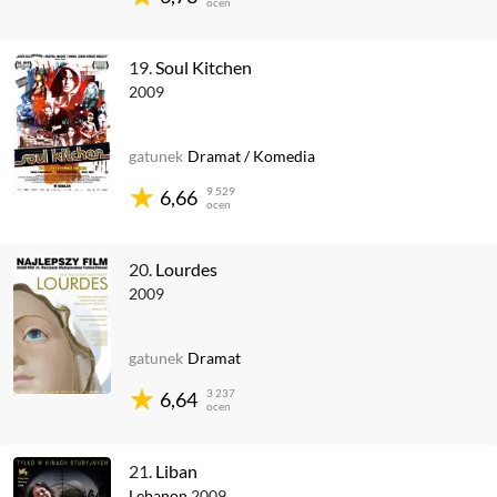
ocen
19.
Soul Kitchen
2009
gatunek
Dramat
/
Komedia
9 529
6,66
ocen
20.
Lourdes
2009
gatunek
Dramat
3 237
6,64
ocen
21.
Liban
Lebanon
2009