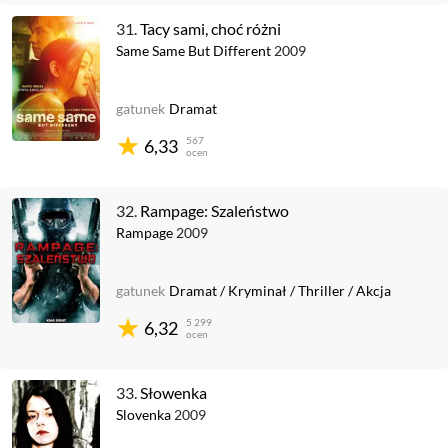
31.
Tacy sami, choć różni
Same Same But Different
2009
gatunek
Dramat
567
6,33
ocen
32.
Rampage: Szaleństwo
Rampage
2009
gatunek
Dramat
/
Kryminał
/
Thriller
/
Akcja
5 299
6,32
ocen
33.
Słowenka
Slovenka
2009