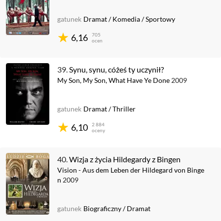
gatunek
Dramat
/
Komedia
/
Sportowy
705
6,16
ocen
39.
Synu, synu, cóżeś ty uczynił?
My Son, My Son, What Have Ye Done
2009
gatunek
Dramat
/
Thriller
2 884
6,10
oceny
40.
Wizja z życia Hildegardy z Bingen
Vision - Aus dem Leben der Hildegard von Binge
n
2009
gatunek
Biograficzny
/
Dramat