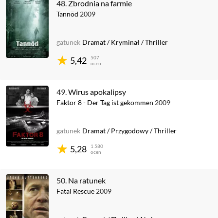
48.
Zbrodnia na farmie
Tannöd
2009
gatunek
Dramat
/
Kryminał
/
Thriller
507
5,42
ocen
49.
Wirus apokalipsy
Faktor 8 - Der Tag ist gekommen
2009
gatunek
Dramat
/
Przygodowy
/
Thriller
1 580
5,28
ocen
50.
Na ratunek
Fatal Rescue
2009