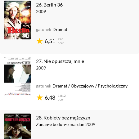
26.
Berlin 36
2009
gatunek
Dramat
776
6,51
ocen
27.
Nie opuszczaj mnie
2009
gatunek
Dramat
/
Obyczajowy
/
Psychologiczny
1 812
6,48
ocen
28.
Kobiety bez mężczyzn
Zanan-e bedun-e mardan
2009