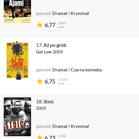
gatunek
Dramat
/
Kryminał
2 885
6,77
ocen
17.
Aż po grób
Get Low
2009
gatunek
Dramat
/
Czarna komedia
13 314
6,75
ocen
18.
Stoic
2009
gatunek
Dramat
/
Kryminał
1 338
6,73