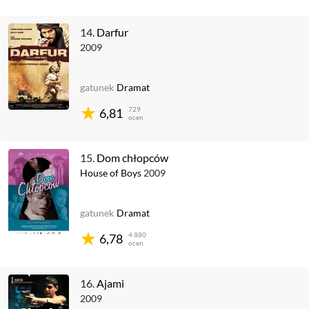
14.
Darfur
2009
gatunek
Dramat
729
6,81
ocen
15.
Dom chłopców
House of Boys
2009
gatunek
Dramat
4 880
6,78
ocen
16.
Ajami
2009