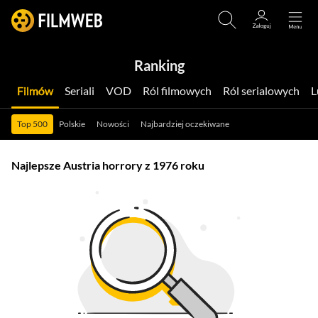
Ranking
Filmów
Seriali
VOD
Ról filmowych
Ról serialowych
Top 500
Polskie
Nowości
Najbardziej oczekiwane
Najlepsze Austria horrory z 1976 roku