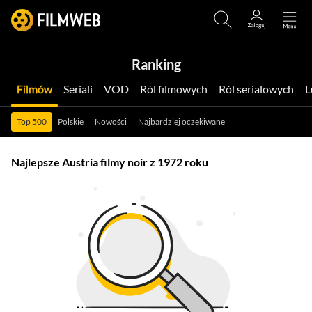
Ranking
Filmów
Seriali
VOD
Ról filmowych
Ról serialowych
Top 500
Polskie
Nowości
Najbardziej oczekiwane
Najlepsze Austria filmy noir z 1972 roku