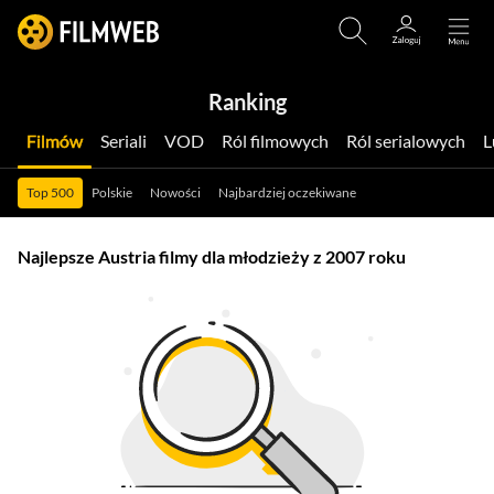
Ranking
Filmów
Seriali
VOD
Ról filmowych
Ról serialowych
Top 500
Polskie
Nowości
Najbardziej oczekiwane
Najlepsze Austria filmy dla młodzieży z 2007 roku