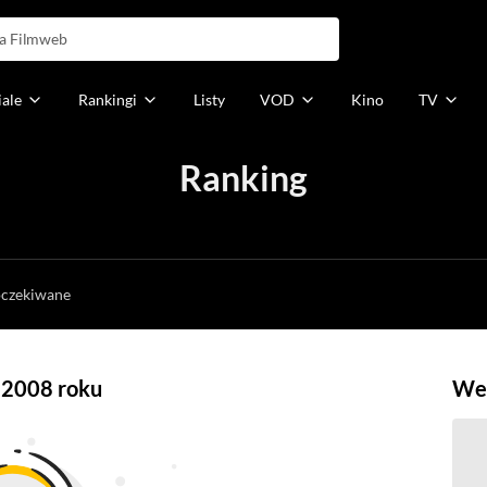
iale
Rankingi
Listy
VOD
Kino
TV
Ranking
h
oczekiwane
z 2008 roku
Weź