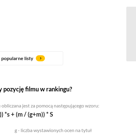
popularne listy
 pozycję filmu w rankingu?
 obliczana jest za pomocą następującego wzoru:
)) *s + (m / (g+m)) * S
g - liczba wystawionych ocen na tytuł