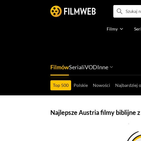
Filmy
Ser
Filmów
Seriali
VOD
Inne
Ludzi filmu
Programów
Ról filmowych
Ról serialowyc
Box Office'ów
Gier wideo
Top 500
Polskie
Nowości
Najbardziej 
Najlepsze Austria filmy biblijne 