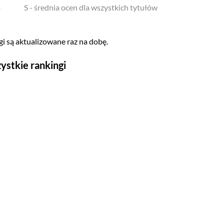
o
S - średnia ocen dla wszystkich tytułów
i są aktualizowane raz na dobę.
ystkie rankingi
Seriale
Top 500
Polskie
Gry wideo
Top 500
Nowości
Kompozytorów
Scenografów