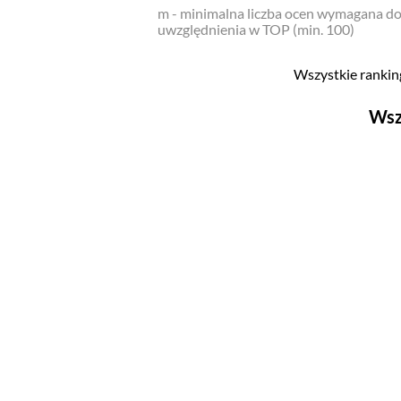
m - minimalna liczba ocen wymagana d
uwzględnienia w TOP (min. 100)
Wszystkie ranking
Wsz
Filmy
Top 500
Polskie
Nowości
Programy
Top 500
Polskie
Ludzie filmu
Aktorów
Aktorek